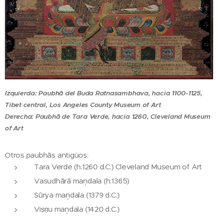
Izquierda: Paubhā del Buda Ratnasambhava, hacia 1100-1125,
Tibet central, Los Angeles County Museum of Art
Derecha:
Paubhā de Tara Verde, hacia 1260, Cleveland Museum
of Art
Otros paubhās antigüos:
Tara Verde (h.1260 d.C.) Cleveland Museum of Art
Vasudhārā maņdala (h.1365)
Sūrya maņdala (1379 d.C.)
Viṣṇu maņdala (1420 d.C.)