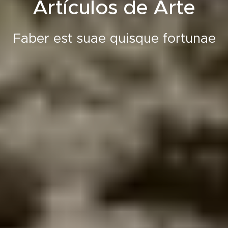
Artículos de Arte
Faber est suae quisque fortunae