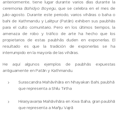
anteriormente, tiene lugar durante varios días durante la
ceremonia
Bahidyo Boyegu
, que se celebra en el mes de
julio-agosto. Durante este periodo, varios vihāras o baha o
bahi de Kathmandu y Lalitpur (Patān) exhiben sus paubhās
para el culto comunitario. Pero en los últimos tiempos, la
amenaza de robo y tráfico de arte ha hecho que los
propietarios de estas paubhās duden en exponerlas. El
resultado es que la tradición de exponerlas se ha
interrumpido en la mayoría de las vihāras.
He aquí algunos ejemplos de paubhās expuestas
antiguamente en Patān y Kathmandu.
Surascandra Mahāvihāra en Nhayakan Bahi, paubhā
que representa a Shilu Tirtha
Hiraṇyavarṇa Mahāvihāra en Kwa Baha, gran paubhā
que representa a Mañju Vajrā