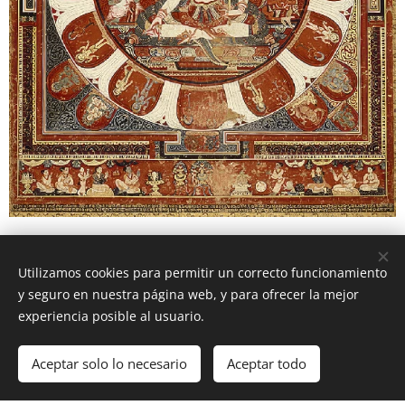
Izquierda: Paubhā de Vasudhārā maņdala, hacia 1365, Nepal
Derecha:
Paubhā de Viṣṇu
Utilizamos cookies para permitir un correcto funcionamiento
maņdala, 1420 d.C., Nepal
y seguro en nuestra página web, y para ofrecer la mejor
experiencia posible al usuario.
Diferencia entre la pintura paubhā nepalí y la pintura de la
Aceptar solo lo necesario
Aceptar todo
thangka tibetana