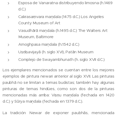
Esposa de Vanaratna distribuyendo limosna (h.1469
d.C.)
Cakrasaṃvara maņdala (1475 d.C.) Los Angeles
County Museum of Art
Vasudhārā maņdala (h.1495 d.C.) The Walters Art
Museum, Baltimore
Amoghpasa maņdala (h.1542 d.C.)
Uṣṇīṣavijayā (h. siglo XVI), Patān Museum
Complejo de Swayambhunath (h. siglo XVII d.C.)
Los ejemplares mencionados se cuentan entre los mejores
ejemplos de pintura newari anterior al siglo XVII. Las pinturas
paubhā no se limitan a temas budistas; también hay algunas
pinturas de temas hindúes, como son dos de la pinturas
mencionadas más arriba: Viṣṇu maņdala (fechada en 1420
d.C.) y Sūrya maņdala (fechada en 1379 d.C.).
La tradición Newar de exponer paubhās, mencionada