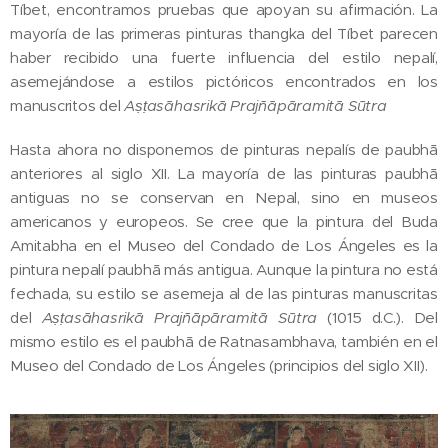
Tíbet, encontramos pruebas que apoyan su afirmación. La
mayoría de las primeras pinturas thangka del Tíbet parecen
haber recibido una fuerte influencia del estilo nepalí,
asemejándose a estilos pictóricos encontrados en los
manuscritos del
A
ṣṭ
asāhasrikā Prajñāpāramitā Sūtra
Hasta ahora no disponemos de pinturas nepalís de paubhā
anteriores al siglo XII. La mayoría de las pinturas paubhā
antiguas no se conservan en Nepal, sino en museos
americanos y europeos. Se cree que la pintura del Buda
Amitabha en el Museo del Condado de Los Ángeles es la
pintura nepalí paubhā más antigua. Aunque la pintura no está
fechada, su estilo se asemeja al de las pinturas manuscritas
del
A
ṣṭ
asāhasrikā Prajñāpāramitā Sūtra
(1015 d.C.). Del
mismo estilo es el paubhā de Ratnasambhava, también en el
Museo del Condado de Los Ángeles (principios del siglo XII).