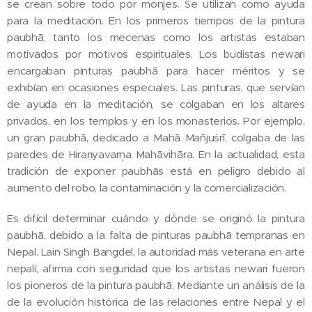
se crean sobre todo por monjes. Se utilizan como ayuda
para la meditación. En los primeros tiempos de la pintura
paubhā, tanto los mecenas como los artistas estaban
motivados por motivos espirituales. Los budistas newari
encargaban pinturas paubhā para hacer méritos y se
exhibían en ocasiones especiales. Las pinturas, que servían
de ayuda en la meditación, se colgaban en los altares
privados, en los templos y en los monasterios. Por ejemplo,
un gran paubhā, dedicado a Mahā Mañjuśrī, colgaba de las
paredes de Hiraṇyavarņa Mahāvihāra. En la actualidad, esta
tradición de exponer paubhās está en peligro debido al
aumento del robo, la contaminación y la comercialización.
Es difícil determinar cuándo y dónde se originó la pintura
paubhā, debido a la falta de pinturas paubhā tempranas en
Nepal. Lain Singh Bangdel, la autoridad más veterana en arte
nepalí, afirma con seguridad que los artistas newari fueron
los pioneros de la pintura paubhā. Mediante un análisis de la
de la evolución histórica de las relaciones entre Nepal y el