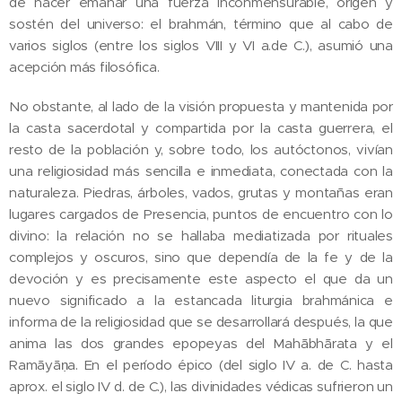
de hacer emanar una fuerza inconmensurable, origen y
sostén del universo: el brahmán, término que al cabo de
varios siglos (entre los siglos VIII y VI a.de C.), asumió una
acepción más filosófica.
No obstante, al lado de la visión propuesta y mantenida por
la casta sacerdotal y compartida por la casta guerrera, el
resto de la población y, sobre todo, los autóctonos, vivían
una religiosidad más sencilla e inmediata, conectada con la
naturaleza. Piedras, árboles, vados, grutas y montañas eran
lugares cargados de Presencia, puntos de encuentro con lo
divino: la relación no se hallaba mediatizada por rituales
complejos y oscuros, sino que dependía de la fe y de la
devoción y es precisamente este aspecto el que da un
nuevo significado a la estancada liturgia brahmánica e
informa de la religiosidad que se desarrollará después, la que
anima las dos grandes epopeyas del Mahābhārata y el
Ramāyāṇa. En el período épico (del siglo IV a. de C. hasta
aprox. el siglo IV d. de C.), las divinidades védicas sufrieron un