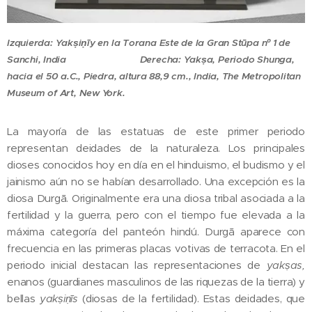
Izquierda:
Yak
ṣ
i
ṇ
ī
y en la Torana Este de la Gran Stūpa nº 1 de
Sanchi, India Derecha: Y
ak
ṣ
a
, Periodo Shunga,
hacia el 50 a.C., Piedra, altura 88,9 cm., India, The Metropolitan
Museum of Art, New York.
La mayoría de las estatuas de este primer periodo
representan deidades de la naturaleza. Los principales
dioses conocidos hoy en día en el hinduismo, el budismo y el
jainismo aún no se habían desarrollado. Una excepción es la
diosa Durgā. Originalmente era una diosa tribal asociada a la
fertilidad y la guerra, pero con el tiempo fue elevada a la
máxima categoría del panteón hindú. Durgā aparece con
frecuencia en las primeras placas votivas de terracota. En el
periodo inicial destacan las representaciones de
yak
ṣ
a
s,
enanos (guardianes masculinos de las riquezas de la tierra) y
bellas
yak
ṣ
i
ṇ
īs
(diosas de la fertilidad). Estas deidades, que