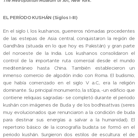
The Metropolitan Museum of Art, New York.
EL PERÍODO KUSHÁN (Siglos I-III)
En el siglo I, los kushanos, guerreros nómadas procedentes
de las estepas de Asia central, conquistaron la región de
Gandhāra (situada en lo que hoy es Pakistán) y gran parte
del noroeste de la India. Los kushanos consolidaron el
control de la importante ruta comercial desde el mundo
mediterráneo hasta China. También establecieron un
inmenso comercio de algodón indio con Roma. El budismo,
que había comenzado en el siglo V a.C., era la religión
dominante. Su principal monumento, la stūpa, -un edificio que
contiene reliquias sagradas- se completó durante el periodo
kushán con imágenes de Buda y de los bodhisattvas (seres
muy evolucionados que renunciaron a la condición de buda
para destinar sus energías a salvar a la humanidad). El
repertorio básico de la iconografía budista se formó en el
periodo kushán. Surgieron dos estilos de escultura: el de