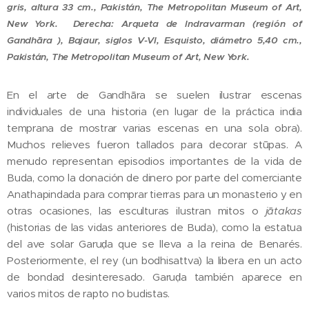
gris, altura 33 cm., Pakistán
, The Metropolitan Museum of Art,
New York. Derecha: Arqueta de Indravarman (
región of
Gandhāra
), Bajaur, siglos V-VI, Esquisto, diámetro 5,40 cm.,
Pakistán
, The Metropolitan Museum of Art, New York.
En el arte de Gandhāra se suelen ilustrar escenas
individuales de una historia (en lugar de la práctica india
temprana de mostrar varias escenas en una sola obra).
Muchos relieves fueron tallados para decorar stūpas. A
menudo representan episodios importantes de la vida de
Buda, como la donación de dinero por parte del comerciante
Anathapindada para comprar tierras para un monasterio y en
otras ocasiones, las esculturas ilustran mitos o
jātakas
(historias de las vidas anteriores de Buda), como la estatua
del ave solar Garuḍa que se lleva a la reina de Benarés.
Posteriormente, el rey (un bodhisattva) la libera en un acto
de bondad desinteresado. Garuḍa también aparece en
varios mitos de rapto no budistas.