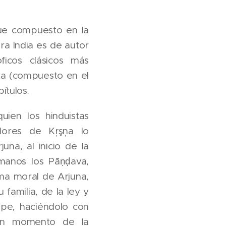
fue compuesto en la
tura India es de autor
ficos clásicos más
ta (compuesto en el
ítulos.
ien los hinduistas
dores de Kŗşņa lo
na, al inicio de la
rmanos los Pāṇḍava,
ema moral de Arjuna,
 familia, de la ley y
ipe, haciéndolo con
 un momento de la