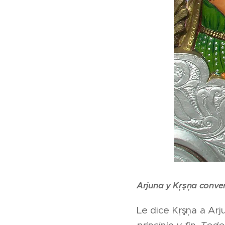
Arjuna y Kŗşņa conver
Le dice Kŗşņa a Arju