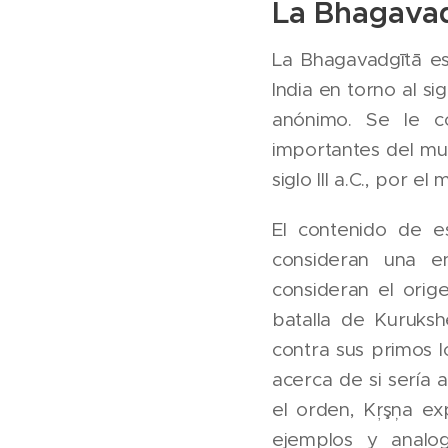
La Bhagava
La Bhagavadgītā es
India en torno al sig
anónimo. Se le co
importantes del mu
siglo III a.C., por e
El contenido de e
consideran una e
consideran el orig
batalla de Kuruksh
contra sus primos l
acerca de si sería a
el orden, Kŗşņa ex
ejemplos y analo