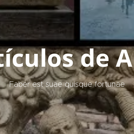
tículos de A
Faber est suae quisque fortunae