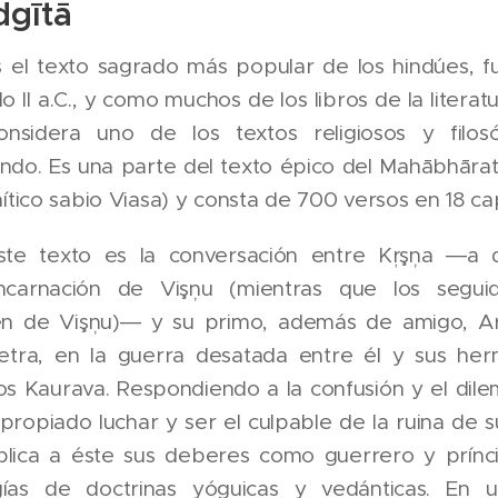
dgītā
 el texto sagrado más popular de los hindúes, 
lo II a.C.,​ y como muchos de los libros de la litera
nsidera uno de los textos religiosos y filosó
ndo. Es una parte del texto épico del Mahābhāra
l mítico sabio Viasa) y consta de 700 versos en 18 cap
ste texto es la conversación entre Kŗşņa ―a qu
ncarnación de Vişņu (mientras que los segui
en de Vişņu)―​ y su primo, además de amigo, Arju
etra, en la guerra desatada entre él y sus he
os Kaurava. Respondiendo a la confusión y el dil
propiado luchar y ser el culpable de la ruina de su
plica a éste sus deberes como guerrero y prínc
gías de doctrinas yóguicas​ y vedánticas. En