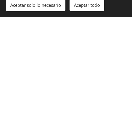
representaciones teatrales de este periodo, es decir los
Aceptar solo lo necesario
Aceptar todo
Autos y los Misterios, que ya eran populares en Italia y parte
de Europa.
Un ejemplo de la codificación que proviene de la Edad