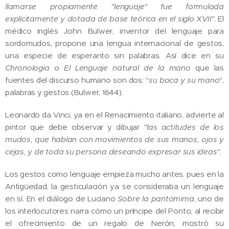
llamarse propiamente "lenguaje" fue formulada
explícitamente y dotada de base teórica en el siglo XVII"
. El
médico inglés John Bulwer, inventor del lenguaje para
sordomudos, propone una lengua internacional de gestos,
una especie de esperanto sin palabras. Así dice en su
Chronologia
o
El Lenguaje natural de la mano
que las
fuentes del discurso humano son dos: "
su boca y su mano
",
palabras y gestos (Bulwer, 1644).
Leonardo da Vinci, ya en el Renacimiento italiano, advierte al
pintor que debe observar y dibujar
"las actitudes de los
mudos, que hablan con movimientos de sus manos, ojos y
cejas, y de toda su persona deseando expresar sus ideas"
.
Los gestos como lenguaje empieza mucho antes, pues en la
Antigüedad, la gesticulación ya se consideraba un lenguaje
en sí. En el diálogo de Luciano
Sobre la pantomima
, uno de
los interlocutores narra cómo un príncipe del Ponto, al recibir
el ofrecimiento de un regalo de Nerón, mostró su