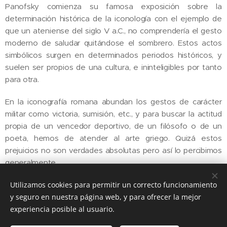
Panofsky comienza su famosa exposición sobre la
determinación histórica de la iconología con el ejemplo de
que un ateniense del siglo V a.C., no comprendería el gesto
moderno de saludar quitándose el sombrero. Estos actos
simbólicos surgen en determinados periodos históricos, y
suelen ser propios de una cultura, e ininteligibles por tanto
para otra.
En la iconografía romana abundan los gestos de carácter
militar como victoria, sumisión, etc., y para buscar la actitud
propia de un vencedor deportivo, de un filósofo o de un
poeta, hemos de atender al arte griego. Quizá estos
prejuicios no son verdades absolutas pero así lo percibimos
generalmente.
En la Edad Media, siglos XII y XIII, tenemos dos áreas de
Utilizamos cookies para permitir un correcto funcionamiento
codificación gestual: el ceremonial de los tribunales y la
y seguro en nuestra página web, y para ofrecer la mejor
gesticulación regulada de quienes ejecutan los ritos
experiencia posible al usuario.
sagrados, la liturgia. A ello hay que añadir las